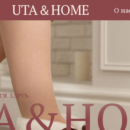
UTA＆HOME
О на
A&H
ся здесь