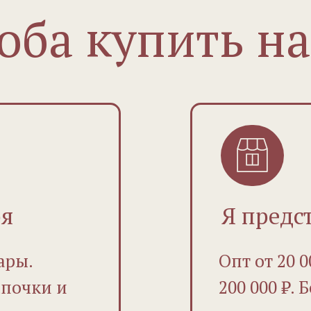
оба купить н
бя
Я предс
ары.
Опт от 20 0
почки и
200 000 ₽.