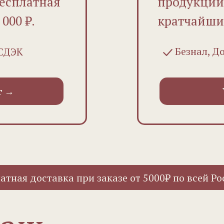
Бесплатная
продукции,
000 ₽.
кратчайши
Безнал, Д
 СДЭК
г →
 доставка при заказе от 5000₽ по всей России