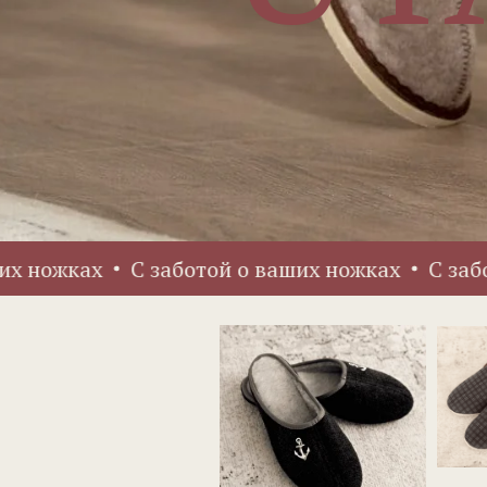
жках
С заботой о ваших ножках
С заботой 